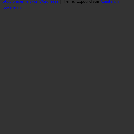
Stolz präsentiert von WordPress
|
Theme: Expound von
Konstantin
Kovshenin