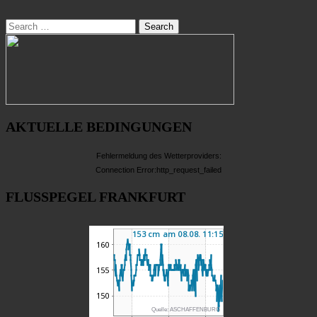
Search
AKTUELLE BEDINGUNGEN
Fehlermeldung des Wetterproviders:
Connection Error:http_request_failed
FLUSSPEGEL FRANKFURT