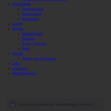
Sportangebot
Trainingszeiten
Wanderrudern
Rennrudern
Jugend
Termine
Wanderfahrten
Regatten
Kurse | Seminare
Feste
Kontakt
Anfahrt zum Bootshaus
Links
Impressum
Mitgliederbereich
Es sind keine anstehenden Veranstaltungen vorhanden.