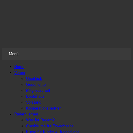
Frauenruderverein Freiweg Frankfurt
Der Ruderverein nicht nur für Frauen
Menü
Zum
Home
Inhalt
Verein
springen
Überblick
Geschichte
Mitgliedschaft
Bootshaus
Vorstand
Kooperationspartner
Rudern lernen
Was ist Rudern?
Crashkurse für Erwachsene
Kurse für Kinder & Jugendliche