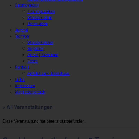
Sportangebot
Trainingszeiten
Wanderrudern
Rennrudern
Jugend
Termine
Wanderfahrten
Regatten
Kurse | Seminare
Feste
Kontakt
Anfahrt zum Bootshaus
Links
Impressum
Mitgliederbereich
« All Veranstaltungen
Diese Veranstaltung hat bereits stattgefunden.