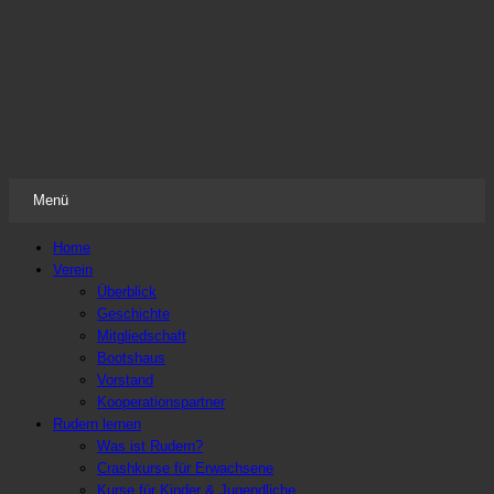
Frauenruderverein Freiweg Frankfurt
Der Ruderverein nicht nur für Frauen
Menü
Zum
Home
Inhalt
Verein
springen
Überblick
Geschichte
Mitgliedschaft
Bootshaus
Vorstand
Kooperationspartner
Rudern lernen
Was ist Rudern?
Crashkurse für Erwachsene
Kurse für Kinder & Jugendliche