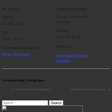
DETAILS
VERANSTALTER
Frauen-Ruderverein
Datum:
„Freiweg“
12. Juli, 2021
Telefon:
Zeit:
0 69 - 67 58 58
18:00 - 21:00
Webseite:
Veranstaltungskategorie:
Kurse | Seminare
Veranstalter-Website
anzeigen
Veranstaltung Navigation
Crashkurs für Erwachsene
Crashkurs für Erwachsene
Search