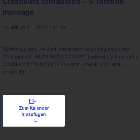
Crashkurs fortlaufend – 5 Termine
montags
12. Juli, 2021 , 18:00
-
21:00
Ab Montag, den 14. Juni und an den darauffolgenden vier
Montagen (21.06./28.06./05.07/12.07.) findet ein fortlaufender
Crashkurs für Anfänger_innen statt. Jeweils von 18:00 –
21:00 Uhr.
Zum Kalender
hinzufügen