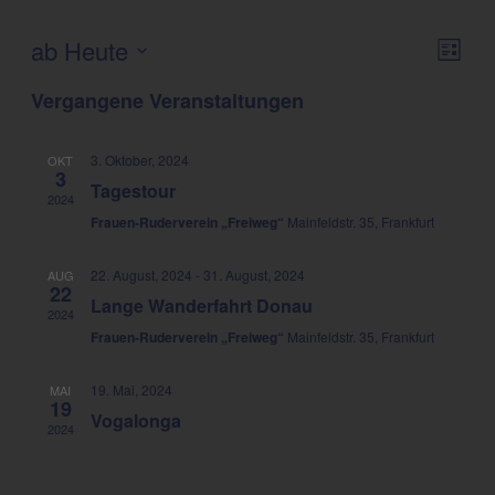
Ansich
ab Heute
Verans
Liste
Naviga
Ansich
Datum
Naviga
Vergangene Veranstaltungen
wählen.
3. Oktober, 2024
OKT
3
Tagestour
2024
Frauen-Ruderverein „Freiweg“
Mainfeldstr. 35, Frankfurt
22. August, 2024
-
31. August, 2024
AUG
22
Lange Wanderfahrt Donau
2024
Frauen-Ruderverein „Freiweg“
Mainfeldstr. 35, Frankfurt
19. Mai, 2024
MAI
19
Vogalonga
2024