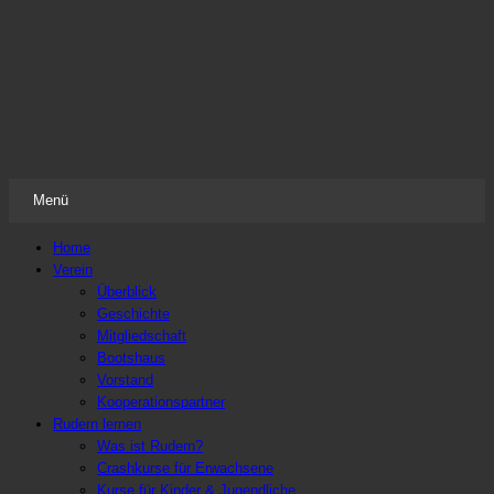
Frauenruderverein Freiweg Frankfurt
Der Ruderverein nicht nur für Frauen
Menü
Zum
Home
Inhalt
Verein
springen
Überblick
Geschichte
Mitgliedschaft
Bootshaus
Vorstand
Kooperationspartner
Rudern lernen
Was ist Rudern?
Crashkurse für Erwachsene
Kurse für Kinder & Jugendliche