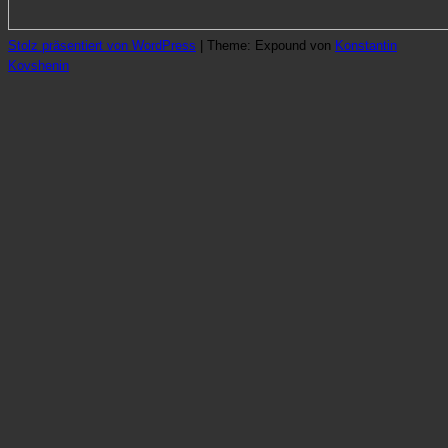
Stolz präsentiert von WordPress
|
Theme: Expound von
Konstantin
Kovshenin