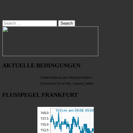
Search
AKTUELLE BEDINGUNGEN
Fehlermeldung des Wetterproviders:
Connection Error:http_request_failed
FLUSSPEGEL FRANKFURT