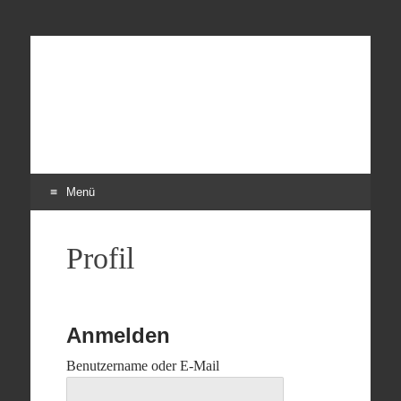
Frauenruderverein
Der Ruderverein nicht nur für Frauen
Freiweg Frankfurt
Menü
Zum
Inhalt
Profil
springen
Anmelden
Benutzername oder E-Mail