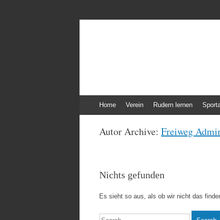
Frauenruderverein
Der Ruderverein nicht nur für Frauen
Zum
Home
Verein
Rudern lernen
Sport
Inhalt
springen
Autor Archive:
Freiweg Admin
Nichts gefunden
Es sieht so aus, als ob wir nicht das find
Search