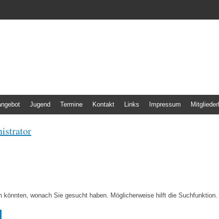
 Freiweg Frankfurt
angebot
Jugend
Termine
Kontakt
Links
Impressum
Mitglieder
istrator
en könnten, wonach Sie gesucht haben. Möglicherweise hilft die Suchfunktion.