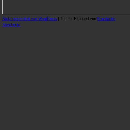
Stolz präsentiert von WordPress
|
Theme: Expound von
Konstantin
Kovshenin