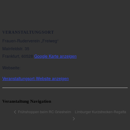
VERANSTALTUNGSORT
Frauen-Ruderverein „Freiweg“
Mainfeldstr. 35
Frankfurt
,
60528
Google Karte anzeigen
Webseite:
Veranstaltungsort-Website anzeigen
Veranstaltung Navigation
Limburger Kurzstrecken-Regatta
Frühshoppen beim RC Griesheim