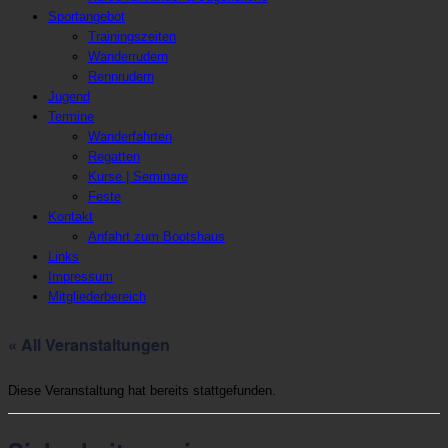
Sportangebot
Trainingszeiten
Wanderrudern
Rennrudern
Jugend
Termine
Wanderfahrten
Regatten
Kurse | Seminare
Feste
Kontakt
Anfahrt zum Bootshaus
Links
Impressum
Mitgliederbereich
« All Veranstaltungen
Diese Veranstaltung hat bereits stattgefunden.