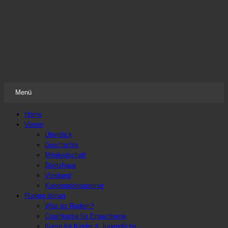
Frauenruderverein Freiweg Frankfurt
Der Ruderverein nicht nur für Frauen
Menü
Zum
Home
Inhalt
Verein
springen
Überblick
Geschichte
Mitgliedschaft
Bootshaus
Vorstand
Kooperationspartner
Rudern lernen
Was ist Rudern?
Crashkurse für Erwachsene
Kurse für Kinder & Jugendliche