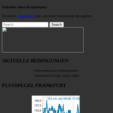
Schreibe einen Kommentar
Du musst
angemeldet
sein, um einen Kommentar abzugeben.
Search
AKTUELLE BEDINGUNGEN
Fehlermeldung des Wetterproviders:
Connection Error:http_request_failed
FLUSSPEGEL FRANKFURT