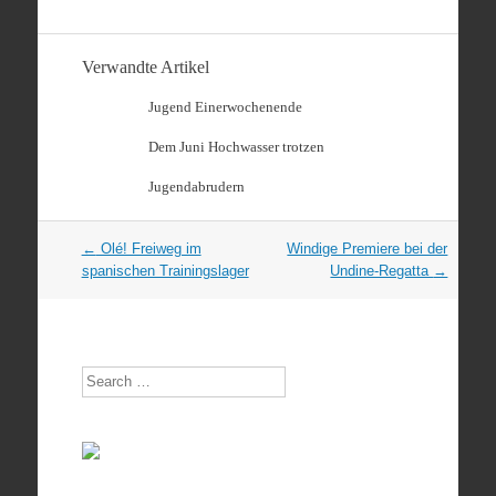
Verwandte Artikel
Jugend Einerwochenende
Dem Juni Hochwasser trotzen
Jugendabrudern
Artikel
←
Olé! Freiweg im
Windige Premiere bei der
Navigation
spanischen Trainingslager
Undine-Regatta
→
Search