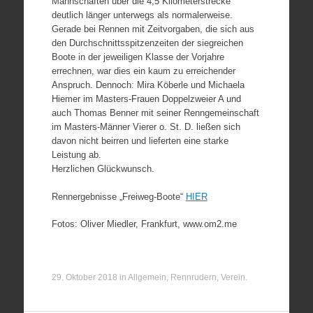
Mannschaften über die 4,5 Kilometerstrecke
deutlich länger unterwegs als normalerweise.
Gerade bei Rennen mit Zeitvorgaben, die sich aus
den Durchschnittsspitzenzeiten der siegreichen
Boote in der jeweiligen Klasse der Vorjahre
errechnen, war dies ein kaum zu erreichender
Anspruch. Dennoch: Mira Köberle und Michaela
Hiemer im Masters-Frauen Doppelzweier A und
auch Thomas Benner mit seiner Renngemeinschaft
im Masters-Männer Vierer o. St. D. ließen sich
davon nicht beirren und lieferten eine starke
Leistung ab.
Herzlichen Glückwunsch.
Rennergebnisse „Freiweg-Boote“
HIER
Fotos: Oliver Miedler, Frankfurt, www.om2.me
29. Oktober 2018
in
Allgemein
,
Rennrudern
,
Verein
.