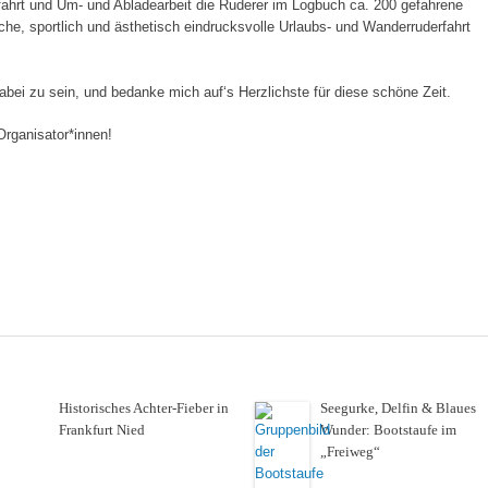
kfahrt und Um- und Abladearbeit die Ruderer im Logbuch ca. 200 gefahrene
che, sportlich und ästhetisch eindrucksvolle Urlaubs- und Wanderruderfahrt
bei zu sein, und bedanke mich auf‘s Herzlichste für diese schöne Zeit.
Organisator*innen!
Historisches Achter-Fieber in
Seegurke, Delfin & Blaues
Frankfurt Nied
Wunder: Bootstaufe im
„Freiweg“