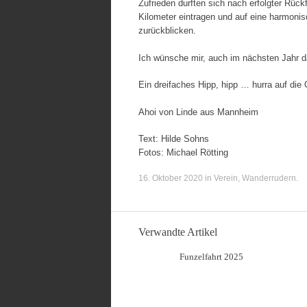
Zufrieden durften sich nach erfolgter Rüc
Kilometer eintragen und auf eine harmonis
zurückblicken.
Ich wünsche mir, auch im nächsten Jahr da
Ein dreifaches Hipp, hipp … hurra auf die 
Ahoi von Linde aus Mannheim
Text: Hilde Sohns
Fotos: Michael Rötting
16. Oktober 2020
in
Verein
,
Wanderrudern
.
Verwandte Artikel
Funzelfahrt 2025