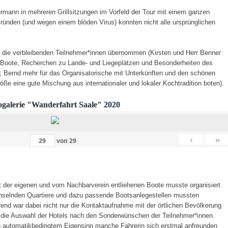
rmann in mehreren Grillsitzungen im Vorfeld der Tour mit einem ganzen
ünden (und wegen einem blöden Virus) konnten nicht alle ursprünglichen
 die verbleibenden Teilnehmer*innen übernommen (Kirsten und Herr Benner
ie Boote, Recherchen zu Lande- und Liegeplätzen und Besonderheiten des
 Bernd mehr für das Organisatorische mit Unterkünften und den schönen
ße eine gute Mischung aus internationaler und lokaler Kochtradition boten).
ogalerie "Wanderfahrt Saale" 2020
›
»
von
29
t der eigenen und vom Nachbarverein entliehenen Boote musste organisiert
chselnden Quartiere und dazu passende Bootsanlegestellen mussten
nd war dabei nicht nur die Kontaktaufnahme mit der örtlichen Bevölkerung
 die Auswahl der Hotels nach den Sonderwünschen der Teilnehmer*innen.
n automatikbedingtem Eigensinn manche Fahrerin sich erstmal anfreunden