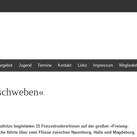
 Freiweg Frankfurt
angebot
Jugend
Termine
Kontakt
Links
Impressum
Mitglieder
 schweben«
hitze begleiteten 15 FreizeitrudererInnen auf der großen »Freiweg-
cke führte über zwei Flüsse zwischen Naumburg, Halle und Magdeburg.