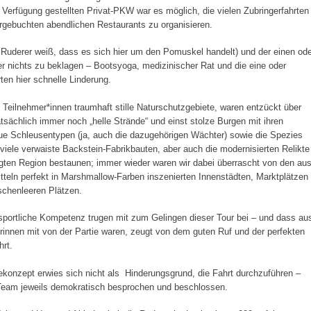
Verfügung gestellten Privat-PKW war es möglich, die vielen Zubringerfahrten
rgebuchten abendlichen Restaurants zu organisieren.
 Ruderer weiß, dass es sich hier um den Pomuskel handelt) und der einen ode
 nichts zu beklagen – Bootsyoga, medizinischer Rat und die eine oder
en hier schnelle Linderung.
 Teilnehmer*innen traumhaft stille Naturschutzgebiete, waren entzückt über
tsächlich immer noch „helle Strände“ und einst stolze Burgen mit ihren
eue Schleusentypen (ja, auch die dazugehörigen Wächter) sowie die Spezies
iele verwaiste Backstein-Fabrikbauten, aber auch die modernisierten Relikte
ägten Region bestaunen; immer wieder waren wir dabei überrascht von den au
teln perfekt in Marshmallow-Farben inszenierten Innenstädten, Marktplätzen
schenleeren Plätzen.
portliche Kompetenz trugen mit zum Gelingen dieser Tour bei – und dass au
nnen mit von der Partie waren, zeugt von dem guten Ruf und der perfekten
rt.
nekonzept erwies sich nicht als Hinderungsgrund, die Fahrt durchzuführen –
eam jeweils demokratisch besprochen und beschlossen.