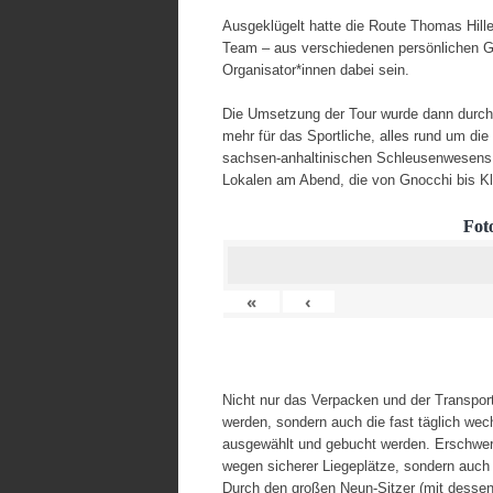
Ausgeklügelt hatte die Route Thomas Hille
Team – aus verschiedenen persönlichen Gr
Organisator*innen dabei sein.
Die Umsetzung der Tour wurde dann durch
mehr für das Sportliche, alles rund um d
sachsen-anhaltinischen Schleusenwesens;
Lokalen am Abend, die von Gnocchi bis Klö
Fot
«
‹
Nicht nur das Verpacken und der Transpor
werden, sondern auch die fast täglich we
ausgewählt und gebucht werden. Erschwere
wegen sicherer Liegeplätze, sondern auch
Durch den großen Neun-Sitzer (mit desse