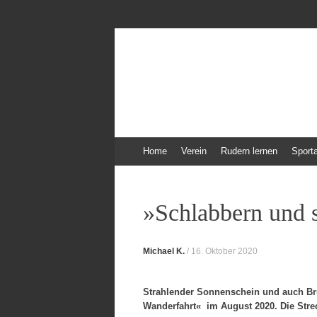
Frauenruderverein
Der Ruderverein nicht nur für Frauen
Zum
Home
Verein
Rudern lernen
Sport
Inhalt
springen
»Schlabbern und
Michael K.
/
16. Oktober 2020
Strahlender Sonnenschein und auch Brut
Wanderfahrt« im August 2020. Die Stre