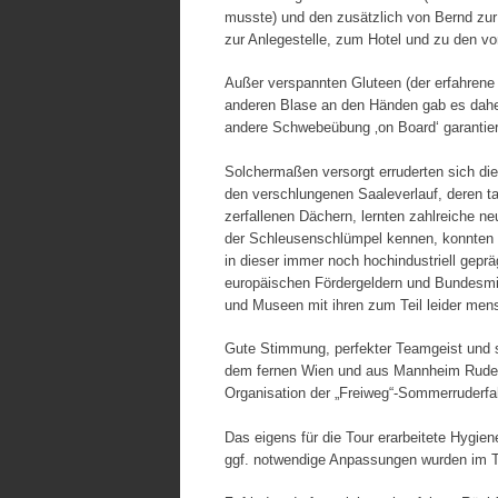
musste) und den zusätzlich von Bernd zur 
zur Anlegestelle, zum Hotel und zu den vo
Außer verspannten Gluteen (der erfahrene
anderen Blase an den Händen gab es daher
andere Schwebeübung ‚on Board‘ garantiert
Solchermaßen versorgt erruderten sich die
den verschlungenen Saaleverlauf, deren ta
zerfallenen Dächern, lernten zahlreiche n
der Schleusenschlümpel kennen, konnten v
in dieser immer noch hochindustriell gepr
europäischen Fördergeldern und Bundesmit
und Museen mit ihren zum Teil leider men
Gute Stimmung, perfekter Teamgeist und s
dem fernen Wien und aus Mannheim Ruderi
Organisation der „Freiweg“-Sommerruderfah
Das eigens für die Tour erarbeitete Hygie
ggf. notwendige Anpassungen wurden im T