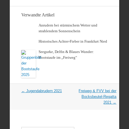
Verwandte Artikel
Anrudern bei stürmischem Wetter und
strahlendem Sonnenschein
Historisches Achter-Fieber in Frankfurt Nied
Seegurke, Delfin & Blaues Wunder:
Bootstaufe im „Freiweg“
Artikel
←
Jugendabrudern 2021
Freiweg & FVV bei der
Navigation
Bocksbeutel-Regatta
2021
→