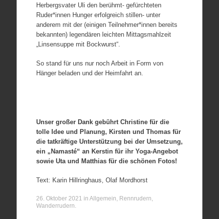
Herbergsvater Uli den berühmt- gefürchteten
Ruder*innen Hunger erfolgreich stillen- unter
anderem mit der (einigen Teilnehmer*innen bereits
bekannten) legendären leichten Mittagsmahlzeit
„Linsensuppe mit Bockwurst“.
So stand für uns nur noch Arbeit in Form von
Hänger beladen und der Heimfahrt an.
Unser großer Dank gebührt Christine für die
tolle Idee und Planung, Kirsten und Thomas für
die tatkräftige Unterstützung bei der Umsetzung,
ein „Namasté“ an Kerstin für ihr Yoga-Angebot
sowie Uta und Matthias für die schönen Fotos!
Text: Karin Hillringhaus, Olaf Mordhorst
26. Oktober 2021
in
Allgemein
,
Rennrudern
,
Wanderrudern
.