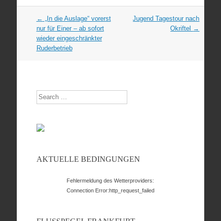
Artikel
←
„In die Auslage“ vorerst
Jugend Tagestour nach
Navigation
nur für Einer – ab sofort
Okriftel
→
wieder eingeschränkter
Ruderbetrieb
Search
AKTUELLE BEDINGUNGEN
Fehlermeldung des Wetterproviders:
Connection Error:http_request_failed