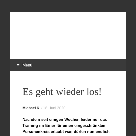
Frauenruderverein
Der Ruderverein nicht nur für Frauen
Freiweg Frankfurt
Menü
Zum
Inhalt
Es geht wieder los!
springen
Michael K.
/
18. Juni 2020
Nachdem seit einigen Wochen leider nur das
Training im Einer für einen eingeschränkten
Personenkreis erlaubt war, dürfen nun endlich