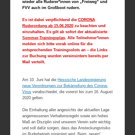
w
ieder alle Ruderer*innen
von „Freiweg“ und
FVV auch
im Großboot rudern.
Es ist dabei verpflichtend die
CORONA
Ruderordung ab 15.06.2020
zu beachten und
einzuhalten. Es gilt ab sofort der aktualisierte
S
ommer-Trainingsplan
. Alle Teilnehmer*innen
melden sich bitte vorab online für die
entsprechenden Trainingsslots an – die Links
zur Buchung wurden vereinsintern bereits per
Mail verteilt.
Am 10. Juni hat die
Hessische Landesregierung
neue Verordnungen zur Bekämpfung des Corona-
Virus
verabschiedet, die vorerst bis zum 16. August
2020 gelten.
Die Einhaltung aller angesichts der aktuellen Lage
angemessenen Verhaltensregeln sowie ein hohes
Maß an Disziplin sind unserem Verein sehr wichtig
und soll dafür sorgen, dass das Ansteckungsrisiko
im Ruderbetrieb minimiert wird. Beim „neuen“