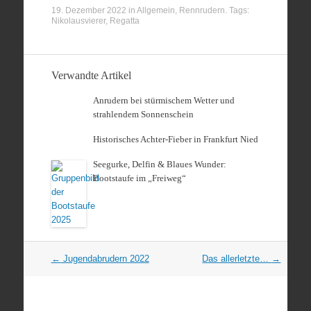
19. Dezember 2022
in
Allgemein
,
Rennrudern
. Tags:
Nikolausvierer
,
Regatta
Verwandte Artikel
Anrudern bei stürmischem Wetter und
strahlendem Sonnenschein
Historisches Achter-Fieber in Frankfurt Nied
Seegurke, Delfin & Blaues Wunder:
Bootstaufe im „Freiweg“
Artikel
←
Jugendabrudern 2022
Das allerletzte…
→
Navigation